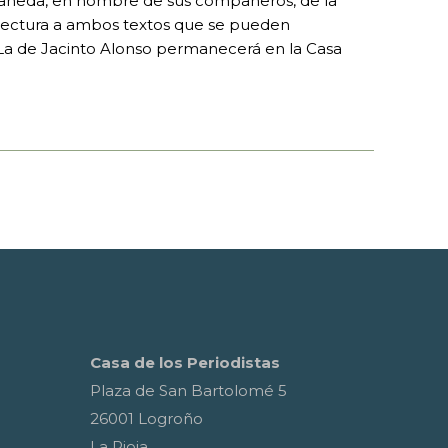
o Caneda, en nombre de sus compañeros, de la
o lectura a ambos textos que se pueden
a de Jacinto Alonso permanecerá en la Casa
Casa de los Periodistas
Plaza de San Bartolomé 5
26001 Logroño
La Rioja