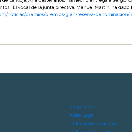
sa de La Rioja, Ana Castellanos, ha hecho entrega a Sergi
tos. El vocal de la junta directiva, Manuel Martín, ha dad
.com/noticias/premios/premios-gran-reserva-denominacion/
L
Mapa web
Aviso Legal
Política de privacidad
Política de Cookies