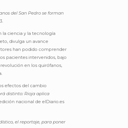
janos del San Pedro se forman
3.
la ciencia y la tecnología
reto, divulga un avance
 lectores han podido comprender
os pacientes intervenidos, bajo
 revolución en los quirófanos,
a.
los efectos del cambio
rá distinto: Rioja aplica
edición nacional de elDiario.es
ístico, el reportaje, para poner