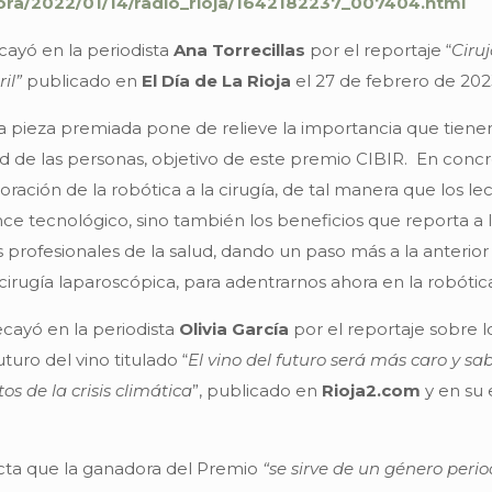
ora/2022/01/14/radio_rioja/1642182237_007404.html
cayó en la periodista
Ana Torrecillas
por el reportaje “
Ciru
il”
publicado en
El Día de La Rioja
el 27 de febrero de 202
pieza premiada pone de relieve la importancia que tienen 
lud de las personas, objetivo de este premio CIBIR. En conc
oración de la robótica a la cirugía, de tal manera que los
nce tecnológico, sino también los beneficios que reporta a l
os profesionales de la salud, dando un paso más a la anterior
cirugía laparoscópica, para adentrarnos ahora en la robótic
ecayó en la periodista
Olivia García
por el reportaje sobre 
uturo del vino titulado “
El vino del futuro será más caro y sab
os de la crisis climática
”, publicado en
Rioja2.com
y en su 
acta que la ganadora del Premio
“se sirve de un género period