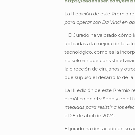
https://cadenaser.com/emis
La II edición de este Premio re
para operar con Da Vinci en abr
El Jurado ha valorado cómo la 
aplicadas a la mejora de la sa
tecnológico, como es la incorp
no solo en qué consiste el ava
la dirección de cirujanos y otr
que supuso el desarrollo de la 
La III edición de este Premio r
climático en el viñedo y en el f
medidas para resistir a los efect
el 28 de abril de 2024.
El jurado ha destacado en su 